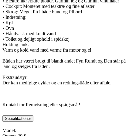
• Elektronik: Ældre plotter, Garmin log og Garmin vindmåler
• Cockpit: Monteret med teaktræ og fine aflaster
• Skrog: Meget fin i både bund og fribord
• Indretning:
• Køl
• Ovn
• Håndvask med koldt vand
• Toilet og dejligt ophold i spidskøj
Holding tank.
Varm og kold vand med varme fra motor og el
Båden har været brugt til blandt andet Fyn Rundt og Den står på
land og sælges fra laden.
Ekstraudstyr:
Der kan medfølge cykler og en redningsflåde efter aftale.
Kontakt for fremvisning eller spørgsmål!
Specifikationer
Model:
Omega 30 S