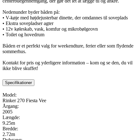
centerbuegennemgang, der gør det let at lægge til og ankre.
Nedenunder byder båden på:
• V-køje med højdejusterbar dinette, der omdannes til soveplads
• Ekstra sovepladser agter
• 12v køleskab, vask, komfur og mikrobølgeovn
• Toilet og hovedrum
Båden er et perfekt valg for weekendture, ferier eller som flydende
sommerhus.
Kontakt for pris og yderligere information – kom og se den, du vil
ikke blive skuffet!
Specifikationer
Model:
Rinker 270 Fiesta Vee
Årgang:
2005
Længde:
9.25m
Bredde:
2.72m
Dybgang: